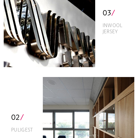
03
/
INWOOL
JERSEY
02
/
PULIGEST