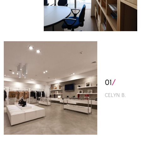
01
/
CELYN B.