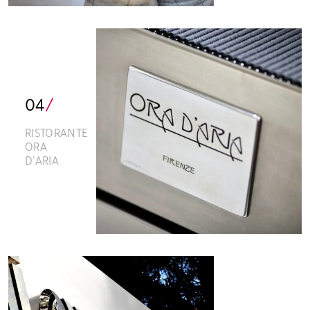
04
/
RISTORANTE
ORA
D’ARIA